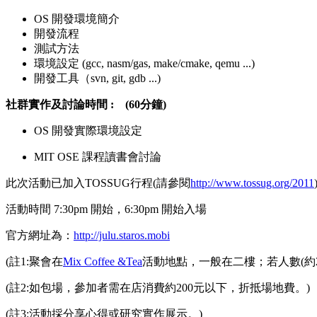
OS 開發環境簡介
開發流程
測試方法
環境設定 (gcc, nasm/gas, make/cmake, qemu ...)
開發工具（svn, git, gdb ...)
社群實作及討論時間 :
(60分鐘)
OS 開發實際環境設定
MIT OSE 課程讀書會討論
此次活動已加入TOSSUG行程(請參閱
http://www.tossug.org/2011
活動時間 7:30pm 開始，6:30pm 開始入場
官方網址為：
http://julu.staros.mobi
(註1:聚會在
Mix Coffee &Tea
活動地點，一般在二樓；若人數(約
(註2:如包場，參加者需在店消費約200元以下，折抵場地費。)
(註3:活動採分享心得或研究實作展示。)