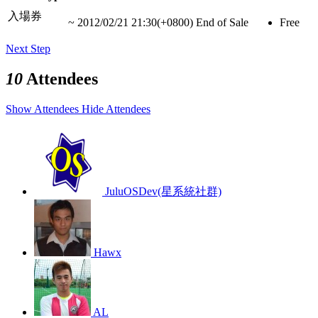
入場券
~
2012/02/21 21:30(+0800)
End of Sale
Free
Next Step
10
Attendees
Show Attendees
Hide Attendees
JuluOSDev(星系統社群)
Hawx
AL