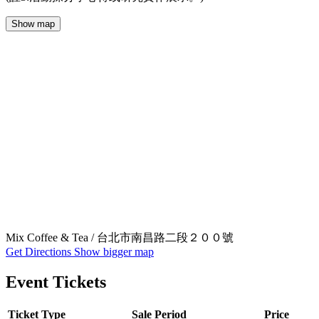
Show map
Mix Coffee & Tea / 台北市南昌路二段２００號
Get Directions
Show bigger map
Event Tickets
Ticket Type
Sale Period
Price