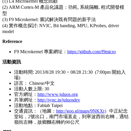
(1) L4 Microkernel 概念回顧
(2) ARM Cortex-M 產品化議題：功耗, 系統隔離, 程式開發模
型
(3) F9 Microkernel: 嘗試解決既有問題的新手法
(4) 實作概念探討: NVIC, Bit banding, MPU, KProbes, driver
model
Reference
F9 Microkernel
專案網址：
https://github.com/f9micro
活動資訊
活動時間: 2013/8/28 19:30 ~ 08/28 21:30 (7:00pm 開始入
場)
語言： Chinese/中文
活動人數上限: 30
官方網址：
http://www.juluos.org
共筆網址：
http://sync.in/juluosdev
活動地點：Fablab Taipei
交通資訊：（地圖：
http://goo.gl/maps/9NKXt
）中正紀念
堂站，2號出口，南門市場直走，到寧波西街右轉，遇牯
嶺街左轉，故鄉麵右轉約90公尺