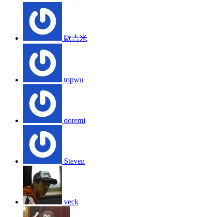
歐吉米
topwu
doremi
Steven
veck