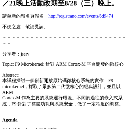
／21晚上活動改期至8/28（三）晚上。
請至新的報名頁報名：
http://registrano.com/events/6d9474
不便之處，敬請見諒。
﹣﹣﹣﹣﹣﹣﹣﹣﹣﹣﹣﹣﹣﹣﹣﹣﹣﹣﹣﹣﹣﹣﹣﹣﹣﹣﹣
﹣﹣
分享者：jserv
Topic: F9 Microkernel: 針對 ARM Cortex-M 平台開發的微核心
Abstract:
本議程探討一個嶄新開放原始碼微核心系統的實作，F9
microkernel，採取了眾多第二代微核心的經典設計，
並且以
ARM
Cortex-M 作為主要的系統運行環境。不同於過往的嵌入式系
統，F9 針對了整體功耗與系統安全，做了一定程度的調整。
Agenda