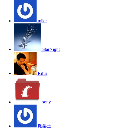
mike
StarNight
Rifur
sony
鳳梨王