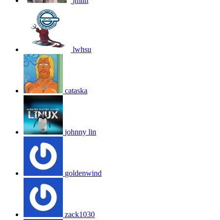
jmlin
lwhsu
cataska
johnny lin
goldenwind
zack1030