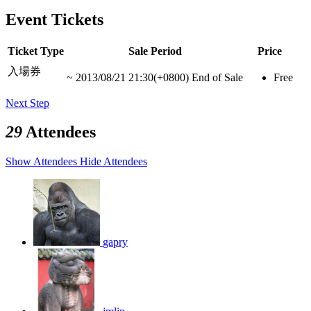
Event Tickets
Ticket Type
Sale Period
Price
入場券
~
2013/08/21 21:30(+0800)
End of Sale
Free
Next Step
29
Attendees
Show Attendees
Hide Attendees
gapry