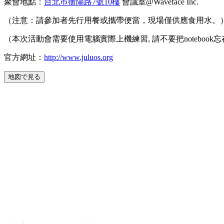
聚會地點：
台北巿衡陽路7號10樓
會議室@Waveface Inc.
（注意：請參加者先行用餐或攜帶便當，現場僅供應食用水。
（本次活動會需要使用電腦實際上機練習, 請不要把notebook
官方網址：
http://www.juluos.org
地図で見る