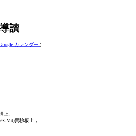
 導讀
Google カレンダー
)
架構上。
tex-M4)實驗板上，