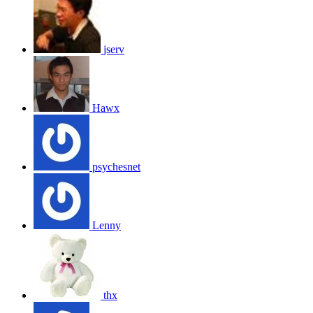
jserv
Hawx
psychesnet
Lenny
thx