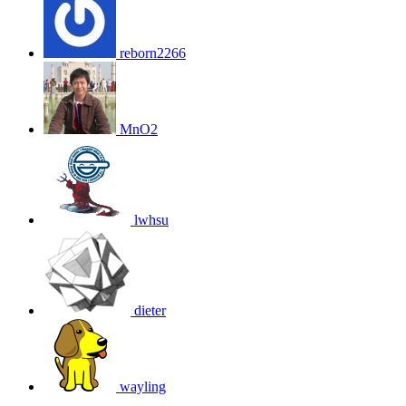
reborn2266
MnO2
lwhsu
dieter
wayling