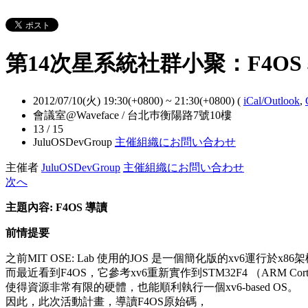
第14次星系統社群小聚：F4OS
2012/07/10(火) 19:30(+0800)
~
21:30(+0800)
(
iCal/Outlook
,
會議室@Waveface / 台北巿衡陽路7號10樓
13 / 15
JuluOSDevGroup
主催組織にお問い合わせ
主催者
JuluOSDevGroup
主催組織にお問い合わせ
次へ
主題內容: F4OS 導讀
前情提要
之前MIT OSE: Lab 使用的JOS 是一個簡化版的xv6運行於x86
而最近看到F4OS，它參考xv6重新實作到STM32F4 （ARM Cor
使得資源非常有限的硬體，也能順利執行一個xv6-based OS。
因此，此次活動計畫，導讀F4OS原始碼，