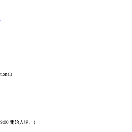
w
nal)
，19:00 開始入場。）