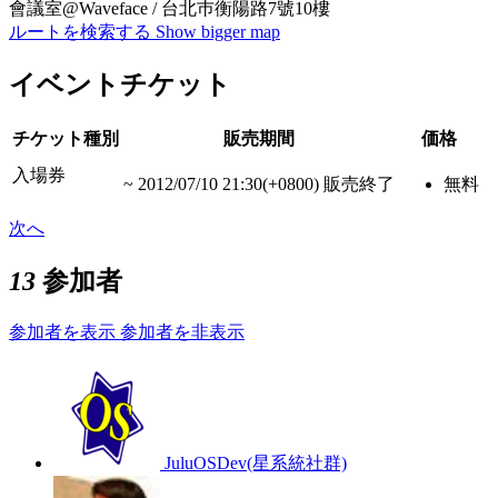
會議室@Waveface / 台北巿衡陽路7號10樓
ルートを検索する
Show bigger map
イベントチケット
チケット種別
販売期間
価格
入場券
~
2012/07/10 21:30(+0800)
販売終了
無料
次へ
13
参加者
参加者を表示
参加者を非表示
JuluOSDev(星系統社群)