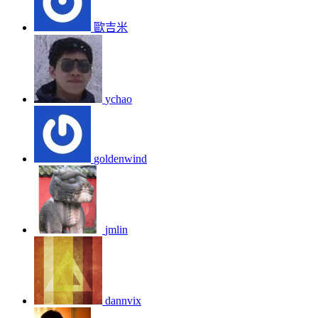
歐吉米
ychao
goldenwind
jmlin
dannvix