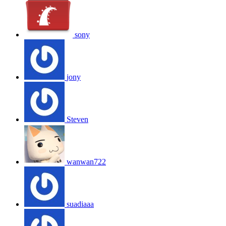
sony
jony
Steven
wanwan722
suadiaaa