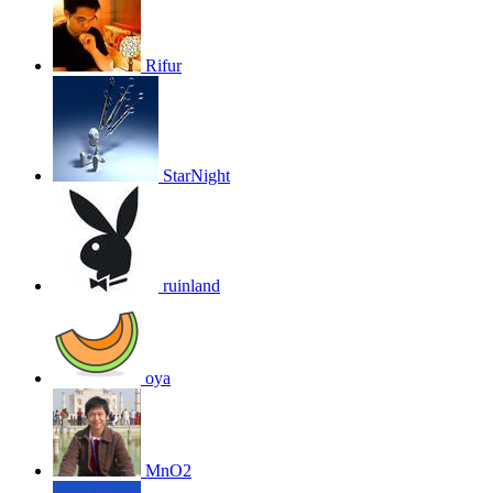
Rifur
StarNight
ruinland
oya
MnO2