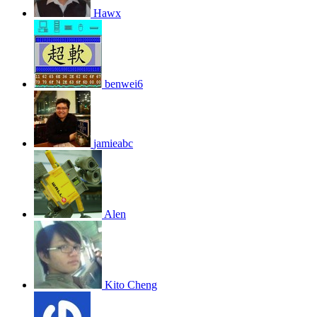
Hawx
benwei6
jamieabc
Alen
Kito Cheng