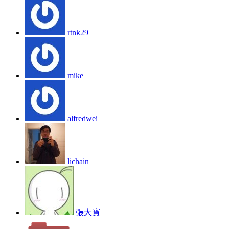
rtnk29
mike
alfredwei
lichain
張大寶